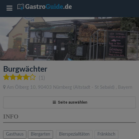
T
o
g
g
Burgwächter
l
(1)
Am Ölberg 10
,
90403
Nürnberg
(Altstadt - St Sebald)
,
Bayern
e
Seite auswählen
n
INFO
a
Gasthaus
Biergarten
Bierspezialitäten
Fränkisch