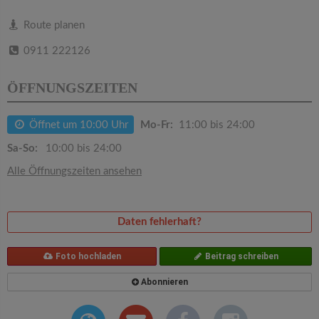
v
Route planen
i
0911 222126
g
ÖFFNUNGSZEITEN
a
Öffnet um 10:00 Uhr
Mo-Fr:
11:00 bis 24:00
Sa-So:
10:00 bis 24:00
t
Alle Öffnungszeiten ansehen
i
Daten fehlerhaft?
o
Foto hochladen
Beitrag schreiben
n
Abonnieren