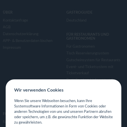
ÜBER
GASTROGUIDE
Kontaktanfrage
Deutschland
AGB
Datenschutzerklärung
FÜR RESTAURANTS UND
GASTRONOMEN
APP- & Benutzerdaten löschen
Für Gastronomen
Impressum
Tisch Reservierungsystem
Gutscheinsystem für Restaurants
Event- und Ticketsystem mit
Ticketverkauf
Bestellsystem Lieferung und
TakeAway
Wir verwenden Cookies
Webseiten für Restaurant
Eigene App für Restaurant
Wenn Sie unsere Webseiten besuchen, kann Ihre
Systemsoftware Informationen in Form von Cookies oder
anderen Technologien von uns und unseren Partnern abrufen
FOLGE UNS
oder speichern, um z.B. die gewünschte Funktion der Website
Facebook
zu gewährleisten.