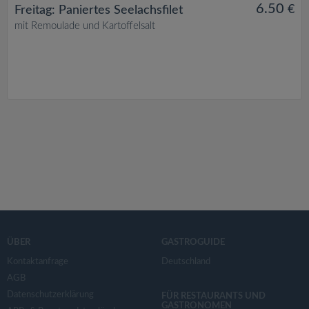
6.50
€
Freitag: Paniertes Seelachsfilet
mit Remoulade und Kartoffelsalt
ÜBER
GASTROGUIDE
Kontaktanfrage
Deutschland
AGB
Datenschutzerklärung
FÜR RESTAURANTS UND
GASTRONOMEN