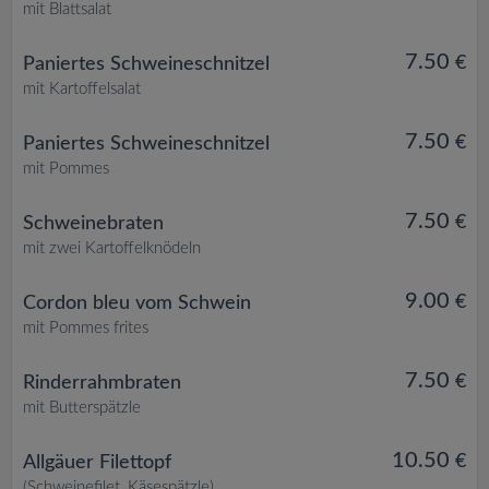
v
mit Blattsalat
i
7.50
€
Paniertes Schweineschnitzel
mit Kartoffelsalat
g
7.50
€
Paniertes Schweineschnitzel
mit Pommes
a
7.50
€
Schweinebraten
t
mit zwei Kartoffelknödeln
i
9.00
€
Cordon bleu vom Schwein
mit Pommes frites
o
7.50
€
Rinderrahmbraten
n
mit Butterspätzle
10.50
€
Allgäuer Filettopf
(Schweinefilet, Käsespätzle)