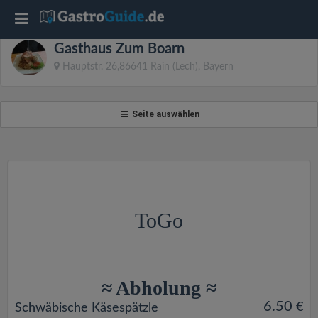
T
Gasthaus Zum Boarn
o
Hauptstr. 26,86641 Rain (Lech), Bayern
g
Seite auswählen
g
l
e
ToGo
n
a
≈ Abholung ≈
6.50
€
Schwäbische Käsespätzle