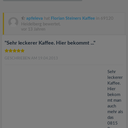
v
i
apfeleva
hat
Florian Steiners Kaffee
in 69120
Heidelberg bewertet.
vor 13 Jahren
g
"Sehr leckerer Kaffee. Hier bekommt ..."
a
GESCHRIEBEN AM 19.04.2013
t
Sehr
i
leckerer
Kaffee.
Hier
o
bekom
mt man
n
auch
mehr als
das
0815