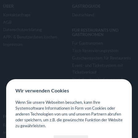
ÜBER
GASTROGUIDE
Kontaktanfrage
Deutschland
AGB
Datenschutzerklärung
FÜR RESTAURANTS UND
GASTRONOMEN
APP- & Benutzerdaten löschen
Für Gastronomen
Impressum
Tisch Reservierungsystem
Gutscheinsystem für Restaurants
Event- und Ticketsystem mit
Ticketverkauf
Bestellsystem Lieferung und
TakeAway
Wir verwenden Cookies
Webseiten für Restaurant
Eigene App für Restaurant
Wenn Sie unsere Webseiten besuchen, kann Ihre
Systemsoftware Informationen in Form von Cookies oder
anderen Technologien von uns und unseren Partnern abrufen
FOLGE UNS
oder speichern, um z.B. die gewünschte Funktion der Website
Facebook
zu gewährleisten.
Instagram