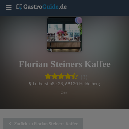
T
o
g
g
Florian Steiners Kaffee
l
(3)
e
Lutherstraße 28
,
69120 Heidelberg
Cafe
n
a
Zurück zu Florian Steiners Kaffee