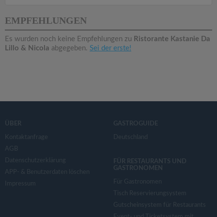
v
EMPFEHLUNGEN
i
Es wurden noch keine Empfehlungen zu
Ristorante Kastanie Da
Lillo & Nicola
abgegeben.
Sei der erste!
g
a
t
ÜBER
GASTROGUIDE
i
Kontaktanfrage
Deutschland
AGB
o
Datenschutzerklärung
FÜR RESTAURANTS UND
GASTRONOMEN
APP- & Benutzerdaten löschen
n
Für Gastronomen
Impressum
Tisch Reservierungsystem
Gutscheinsystem für Restaurants
Event- und Ticketsystem mit