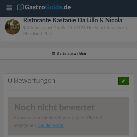
T
Ristorante Kastanie Da Lillo & Nicola
o
Alfons-Legner-Straße 11,67126 Hochdorf-Assenheim,
Rheinland-Pfalz
g
Seite auswählen
g
l
0 Bewertungen
e
n
Noch nicht bewertet
Es wurde noch keine Bewertung für
Place 2
a
abgegeben.
Sei der erste!