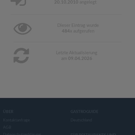
20.10.2010
angelegt
Dieser Eintrag wurde
484
x aufgerufen
Letzte Aktualisierung
am
09.04.2026
ÜBER
GASTROGUIDE
Kontaktanfrage
Deutschland
AGB
Datenschutzerklärung