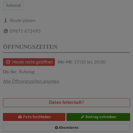
v
Saisonal
i
Route planen
09871 672490
g
ÖFFNUNGSZEITEN
a
Heute nicht geöffnet
Mo-Mi:
17:00 bis 20:00
t
Do-So:
Ruhetag
i
Alle Öffnungszeiten ansehen
o
Daten fehlerhaft?
n
Foto hochladen
Beitrag schreiben
Abonnieren