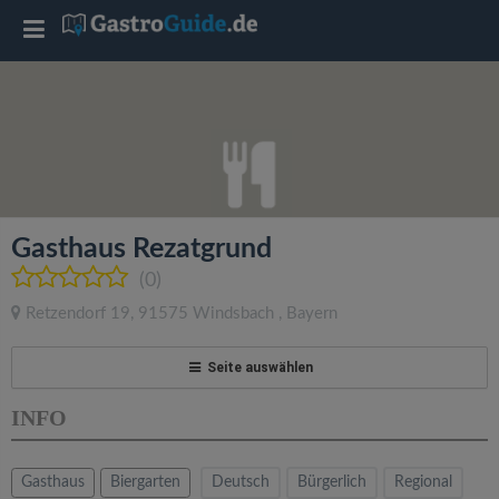
T
o
g
g
Gasthaus Rezatgrund
l
(0)
Retzendorf 19
,
91575
Windsbach
,
Bayern
e
Seite auswählen
n
INFO
a
Gasthaus
Biergarten
Deutsch
Bürgerlich
Regional