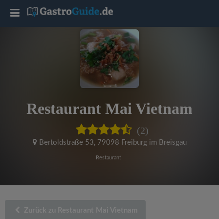
T
o
g
g
Restaurant Mai Vietnam
l
(2)
e
Bertoldstraße 53
,
79098 Freiburg im Breisgau
Restaurant
n
a
Zurück zu Restaurant Mai Vietnam