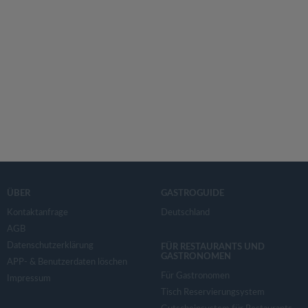
ÜBER
GASTROGUIDE
Kontaktanfrage
Deutschland
AGB
Datenschutzerklärung
FÜR RESTAURANTS UND
GASTRONOMEN
APP- & Benutzerdaten löschen
Für Gastronomen
Impressum
Tisch Reservierungsystem