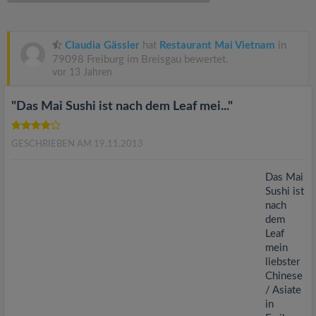
v
i
Claudia Gässler
hat
Restaurant Mai Vietnam
in
79098 Freiburg im Breisgau bewertet.
vor 13 Jahren
g
"Das Mai Sushi ist nach dem Leaf mei..."
a
GESCHRIEBEN AM 19.11.2013
t
Das Mai
i
Sushi ist
nach
dem
o
Leaf
mein
n
liebster
Chinese
/ Asiate
in