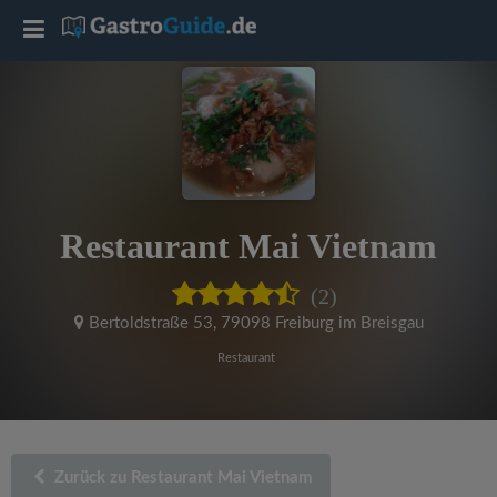
T
o
g
g
Restaurant Mai Vietnam
l
(2)
e
Bertoldstraße 53
,
79098 Freiburg im Breisgau
Restaurant
n
a
Zurück zu Restaurant Mai Vietnam