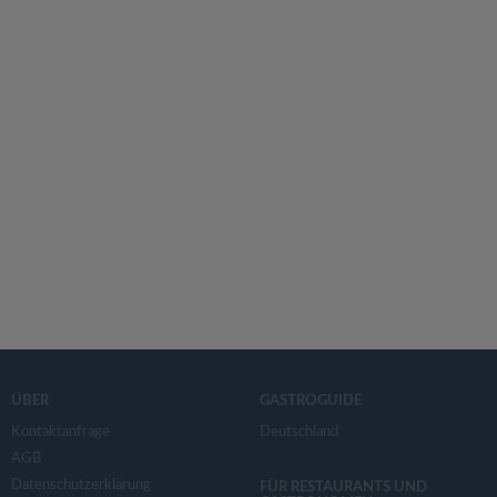
ÜBER
GASTROGUIDE
Kontaktanfrage
Deutschland
AGB
Datenschutzerklärung
FÜR RESTAURANTS UND