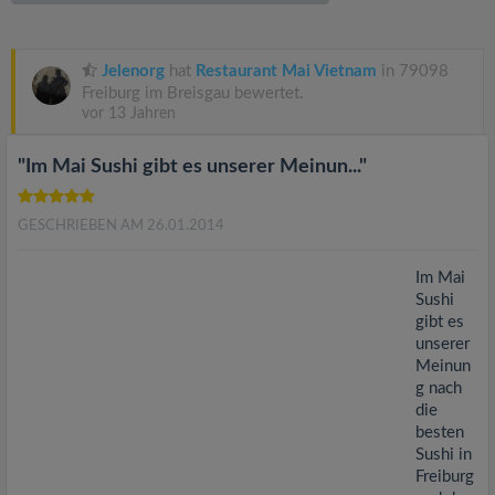
v
i
Jelenorg
hat
Restaurant Mai Vietnam
in 79098
Freiburg im Breisgau bewertet.
vor 13 Jahren
g
"Im Mai Sushi gibt es unserer Meinun..."
a
GESCHRIEBEN AM 26.01.2014
t
Im Mai
i
Sushi
gibt es
unserer
o
Meinun
g nach
n
die
besten
Sushi in
Freiburg