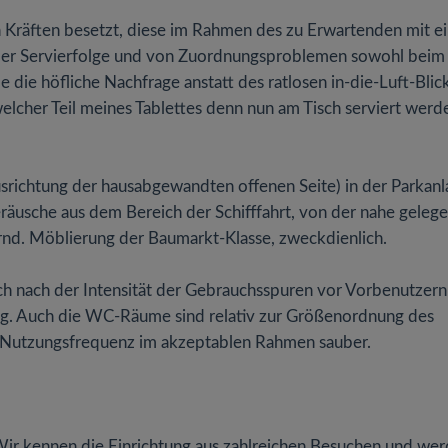
Kräften besetzt, diese im Rahmen des zu Erwartenden mit ei
 der Servierfolge und von Zuordnungsproblemen sowohl beim
 die höfliche Nachfrage anstatt des ratlosen in-die-Luft-Blic
welcher Teil meines Tablettes denn nun am Tisch serviert werd
richtung der hausabgewandten offenen Seite) in der Parkanl
Geräusche aus dem Bereich der Schifffahrt, von der nahe geleg
rnd. Möblierung der Baumarkt-Klasse, zweckdienlich.
auch nach der Intensität der Gebrauchsspuren vor Vorbenutzern
ung. Auch die WC-Räume sind relativ zur Größenordnung des
 Nutzungsfrequenz im akzeptablen Rahmen sauber.
. Wir kennen die Einrichtung aus zahlreichen Besuchen und we