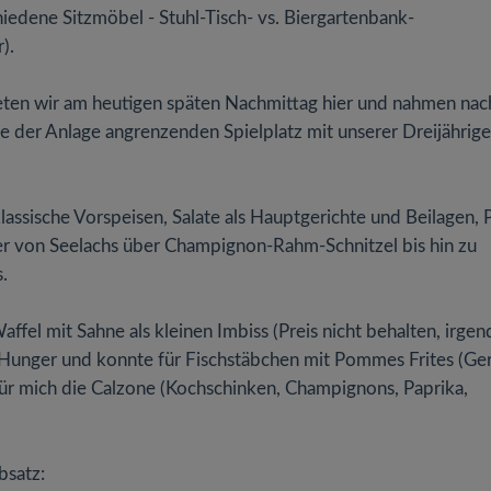
hiedene Sitzmöbel - Stuhl-Tisch- vs. Biergartenbank-
).
eten wir am heutigen späten Nachmittag hier und nahmen nac
 der Anlage angrenzenden Spielplatz mit unserer Dreijährig
lassische Vorspeisen, Salate als Hauptgerichte und Beilagen, P
iker von Seelachs über Champignon-Rahm-Schnitzel bis hin zu
.
affel mit Sahne als kleinen Imbiss (Preis nicht behalten, irge
n Hunger und konnte für Fischstäbchen mit Pommes Frites (Ger
ür mich die Calzone (Kochschinken, Champignons, Paprika,
bsatz: