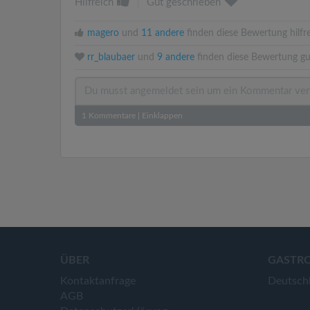
Hilfreich
|
Gut geschrieben
magero
und
11 andere
finden diese Bewertung hilfre
rr_blaubaer
und
9 andere
finden diese Bewertung gu
1
Kommentare
|
Einklappen
ÜBER
GASTR
Kontaktanfrage
Deutsch
AGB