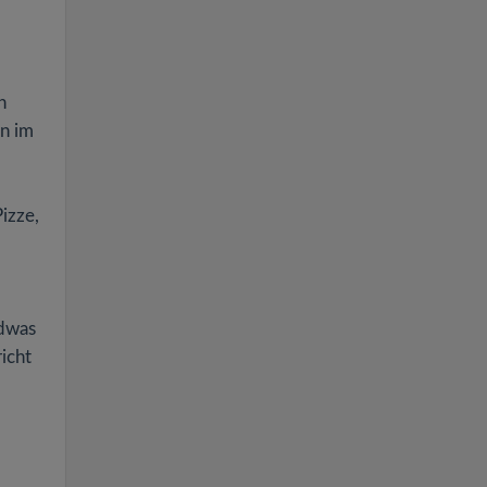
h
en im
izze,
ndwas
icht