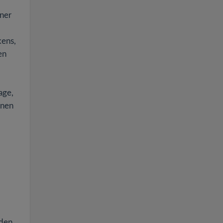
ner
kens,
en
age,
enen
rden