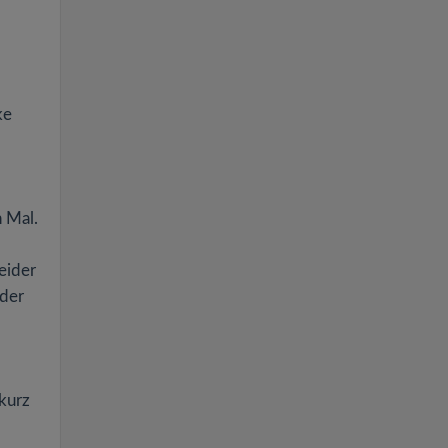
ke
n Mal.
eider
 der
kurz