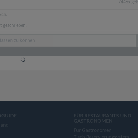
7446x gel
ich.
t geschrieben.
OGUIDE
FÜR RESTAURANTS UND
GASTRONOMEN
land
Für Gastronomen
Tisch Reservierungsystem