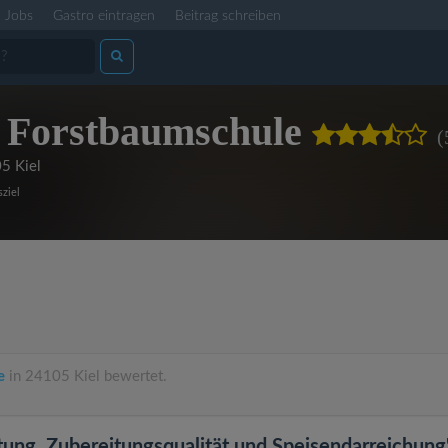
Jobs
Gastro eintragen
Beitrag schreiben
 Forstbaumschule
(
5 Kiel
ziel
e
in 24105 Kiel bewertet.
tung, Zubereitungsqualität und Speisendarreichung