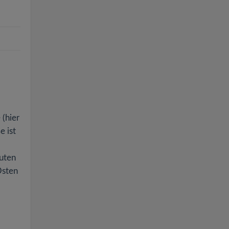
 (hier
e ist
nuten
Osten