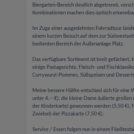
Biergarten-Bereich deutlich abgetrennt, versc
Kombinationen machen dies optisch erkennbar
Im Zuge einer ausgedehnten Fahrradtour land
einem kurzen Besuch auf dem zur Südwestseite
bedienten Bereich der Außenanlage Platz.
Das verfügbare Sortiment ist breit gefächert, k
einige Pastagerichte, Fleisch- und Fischklass
Currywurst-Pommes, Süßspeisen und Desserts
Meine bessere Hälfte entschied sich für eine W
unter 4,-- €), die kleine Dame äußerte große
der Kinderkarte) gewonnen werden (3,50 €), f
Zwiebel) der Pizzakarte (7,50 €).
Service / Essen folgen nun in einem Fließtexta