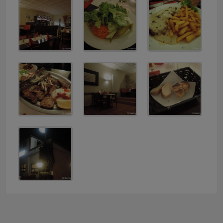
v
i
g
a
t
i
o
n