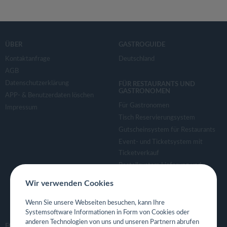
ÜBER
GASTROGUIDE
Kontaktanfrage
Deutschland
AGB
Datenschutzerklärung
FÜR RESTAURANTS UND
GASTRONOMEN
APP- & Benutzerdaten löschen
Für Gastronomen
Impressum
Tisch Reservierungsystem
Gutscheinsystem für Restaurants
Event- und Ticketsystem mit
Ticketverkauf
Bestellsystem Lieferung und
TakeAway
Wir verwenden Cookies
Webseiten für Restaurant
Eigene App für Restaurant
Wenn Sie unsere Webseiten besuchen, kann Ihre
Systemsoftware Informationen in Form von Cookies oder
anderen Technologien von uns und unseren Partnern abrufen
FOLGE UNS