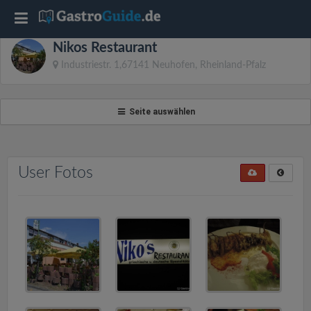
T
Nikos Restaurant
o
Industriestr. 1,67141 Neuhofen, Rheinland-Pfalz
g
Seite auswählen
g
l
User Fotos
e
n
a