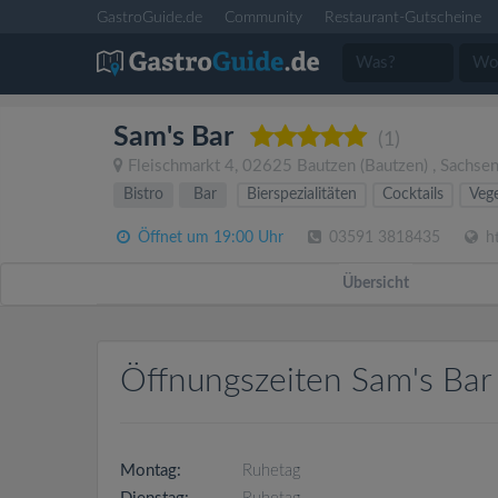
GastroGuide.de
Community
Restaurant-Gutscheine
Sam's Bar
(1)
Fleischmarkt 4
,
02625
Bautzen
(Bautzen)
,
Sachse
Bistro
Bar
Bierspezialitäten
Cocktails
Vege
Öffnet um 19:00 Uhr
03591 3818435
ht
Übersicht
Öffnungszeiten Sam's Bar
Montag:
Ruhetag