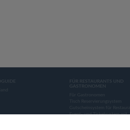
OGUIDE
FÜR RESTAURANTS UND
GASTRONOMEN
land
Für Gastronomen
Tisch Reservierungsystem
Gutscheinsystem für Restaur
Event- und Ticketsystem mit
Ticketverkauf
Bestellsystem Lieferung und