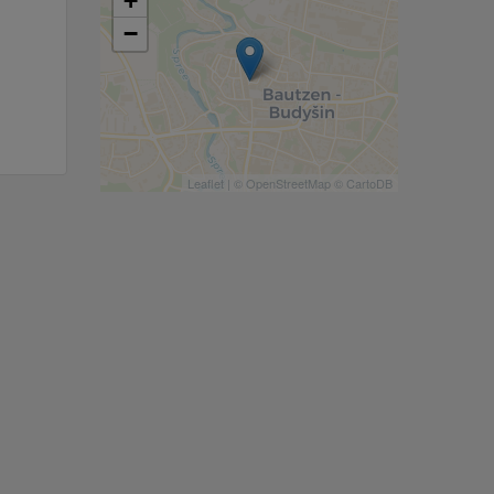
+
−
Leaflet
| ©
OpenStreetMap
©
CartoDB