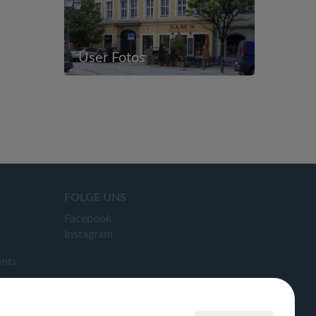
User Fotos
FOLGE UNS
Facebook
Instagram
ants