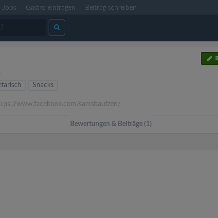
Jobs
Gastro eintragen
Beitrag schreiben
B
n
tarisch
Snacks
tps://www.facebook.com/samsbautzen/
Bewertungen & Beiträge (1)