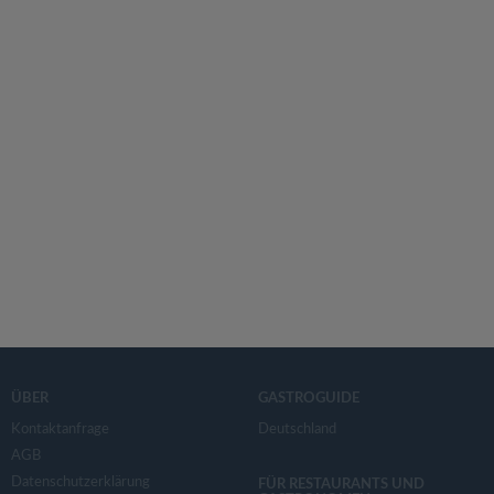
ÜBER
GASTROGUIDE
Kontaktanfrage
Deutschland
AGB
Datenschutzerklärung
FÜR RESTAURANTS UND