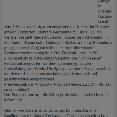
Anlage
in
direkter
Nachbar
schaft
zum Schloss, der Hofgartenanlage und der Kirche. Im Sommer
großer Gastgarten. Mehrere Gasträume, z.T. im 1. OG die
variabel bestuhlt /gedeckt werden können, je nach Bedarf. Für
die oberen Räume extra Theke und Küchenanrichte. Behinderte
gelangen per Aufzug nach oben. Herrentoiletten und
Behinderteneinrichtung im 1.OG. Damentoilette im EG.
Eine reichhaltige Karte bietet Gerichte -die nicht in jedem
Restaurant angeboten werden- zu einem günstigen
Preisleistungsverhältnis. Die Speisen werden frisch zubereitet,
werden optisch sehr ansprechend angerichtet und sind
geschmacklich ausgezeichnet.
Preisbeispiel: das Angebots-4-Gänge-Menue z.Zt. 19,90€ (sehr
zu empfehlen)!
Das Personal umsorgt die Gäste professionell und ist bestens
informiert !
Hierher werden wir ab sofort öfters kommen. Für eine
Familienfeier mit über 30 geladenen Gästen haben wir schon