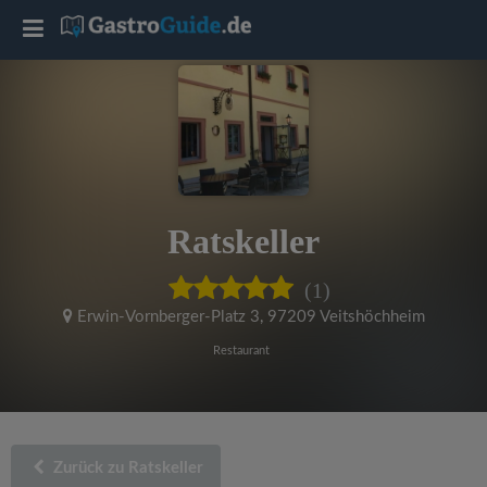
T
o
g
g
Ratskeller
l
(1)
e
Erwin-Vornberger-Platz 3
,
97209 Veitshöchheim
Restaurant
n
a
Zurück zu Ratskeller