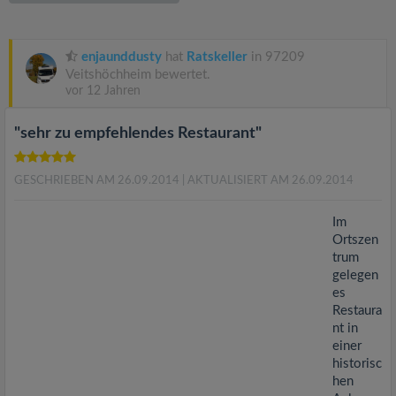
v
i
enjaunddusty
hat
Ratskeller
in 97209
Veitshöchheim bewertet.
vor 12 Jahren
g
"sehr zu empfehlendes Restaurant"
a
GESCHRIEBEN AM 26.09.2014
| AKTUALISIERT AM 26.09.2014
t
Im
i
Ortszen
trum
gelegen
o
es
Restaura
n
nt in
einer
historisc
hen