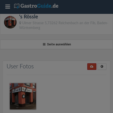
T
's Rössle
o
Ulmer Strasse 5,73262 Reichenbach an der Fils, Baden-
Württemberg
g
Seite auswählen
g
l
User Fotos
e
n
a