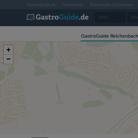
GastroGuide.de
Community
Restaurant-Gutscheine
GastroGuide Reichenbach 
+
−