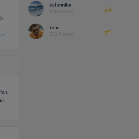
exfunnika
#4
648 Punkte
te
Jens
#5
552 Punkte
sen
len.
kt.