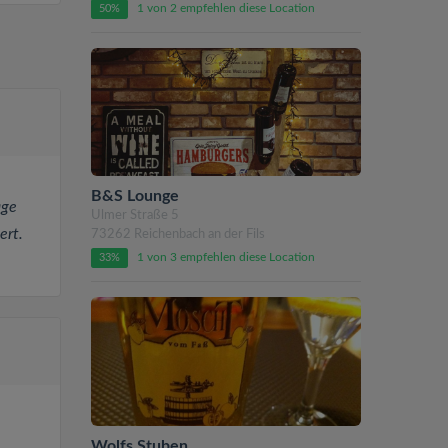
1 von 2 empfehlen diese Location
50%
B&S Lounge
age
Ulmer Straße 5
ert.
73262 Reichenbach an der Fils
1 von 3 empfehlen diese Location
33%
Wolfs Stuben