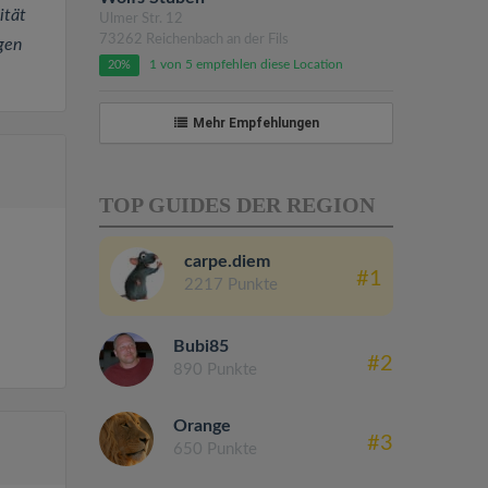
ität
Ulmer Str. 12
73262 Reichenbach an der Fils
igen
1 von 5 empfehlen diese Location
20%
Mehr Empfehlungen
TOP GUIDES DER REGION
carpe.diem
#1
2217 Punkte
Bubi85
#2
890 Punkte
Orange
#3
650 Punkte