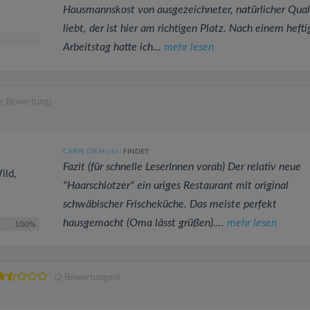
Hausmannskost von ausgezeichneter, natürlicher Qual
liebt, der ist hier am richtigen Platz. Nach einem heft
Arbeitstag hatte ich...
mehr lesen
ne Bewertung)
CARPE.DIEM
FINDET:
(314
)
Fazit (für schnelle LeserInnen vorab) Der relativ neue
ild,
"Haarschlotzer" ein uriges Restaurant mit original
schwäbischer Frischeküche. Das meiste perfekt
hausgemacht (Oma lässt grüßen)....
mehr lesen
100%
(2 Bewertungen)