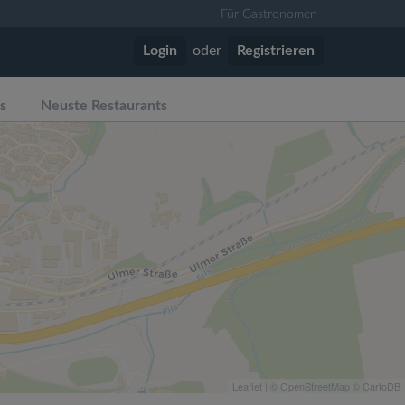
Für Gastronomen
Login
oder
Registrieren
s
Neuste Restaurants
Leaflet
| ©
OpenStreetMap
©
CartoDB