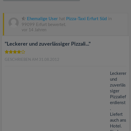
v
i
Ehemalige User
hat
Pizza-Taxi Erfurt Süd
in
99099 Erfurt bewertet.
vor 14 Jahren
g
"Leckerer und zuverlässiger Pizzali..."
a
GESCHRIEBEN AM 31.08.2012
t
Leckerer
i
und
zuverläs
siger
o
Pizzalief
erdienst
n
.
Liefert
auch ans
Hotel.