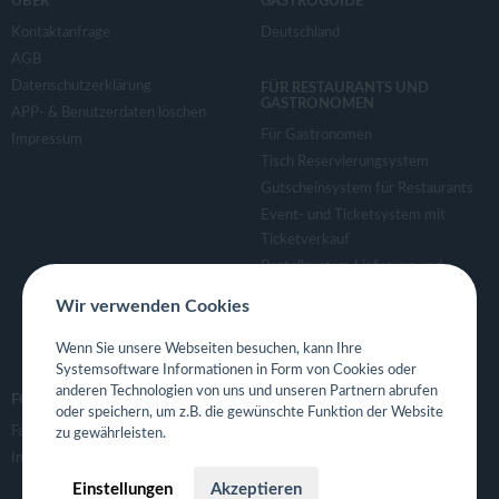
ÜBER
GASTROGUIDE
Kontaktanfrage
Deutschland
AGB
Datenschutzerklärung
FÜR RESTAURANTS UND
GASTRONOMEN
APP- & Benutzerdaten löschen
Für Gastronomen
Impressum
Tisch Reservierungsystem
Gutscheinsystem für Restaurants
Event- und Ticketsystem mit
Ticketverkauf
Bestellsystem Lieferung und
TakeAway
Wir verwenden Cookies
Webseiten für Restaurant
Eigene App für Restaurant
Wenn Sie unsere Webseiten besuchen, kann Ihre
Systemsoftware Informationen in Form von Cookies oder
anderen Technologien von uns und unseren Partnern abrufen
FOLGE UNS
oder speichern, um z.B. die gewünschte Funktion der Website
Facebook
zu gewährleisten.
Instagram
Einstellungen
Akzeptieren