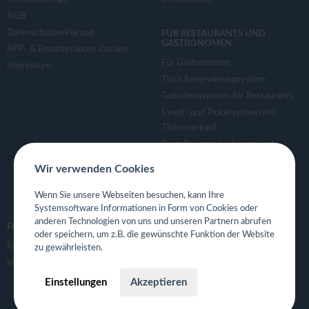
AGB
Datenschutzerklärung
FÜR RESTAURANTS UND
GASTRONOMEN
APP- & Benutzerdaten löschen
Für Gastronomen
Impressum
Tisch Reservierungsystem
Gutscheinsystem für Restaurants
Event- und Ticketsystem mit
Ticketverkauf
Bestellsystem Lieferung und
TakeAway
Wir verwenden Cookies
Webseiten für Restaurant
Eigene App für Restaurant
Wenn Sie unsere Webseiten besuchen, kann Ihre
Systemsoftware Informationen in Form von Cookies oder
anderen Technologien von uns und unseren Partnern abrufen
FOLGE UNS
oder speichern, um z.B. die gewünschte Funktion der Website
Facebook
zu gewährleisten.
Instagram
Einstellungen
Akzeptieren