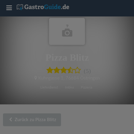
T
o
g
Pizza Blitz
g
(5)
l
Kuhngasse 1
,
76684 Östringen
e
Lieferdienst
Imbiss
Pizzeria
n
a
Zurück zu Pizza Blitz