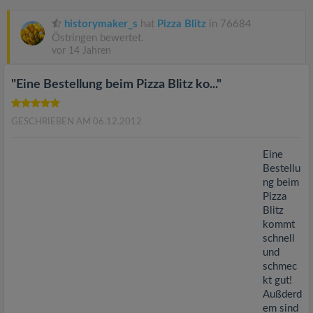
v
historymaker_s
hat
Pizza Blitz
in 76684
i
Östringen bewertet.
vor 14 Jahren
g
"Eine Bestellung beim Pizza Blitz ko..."
a
GESCHRIEBEN AM 06.12.2012
t
Eine
Bestellu
ng beim
i
Pizza
Blitz
o
kommt
schnell
und
n
schmec
kt gut!
Außderd
em sind