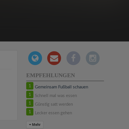
EMPFEHLUNGEN
1
Gemeinsam Fußball schauen
1
Schnell mal was essen
1
Günstig satt werden
1
Lecker essen gehen
Mehr