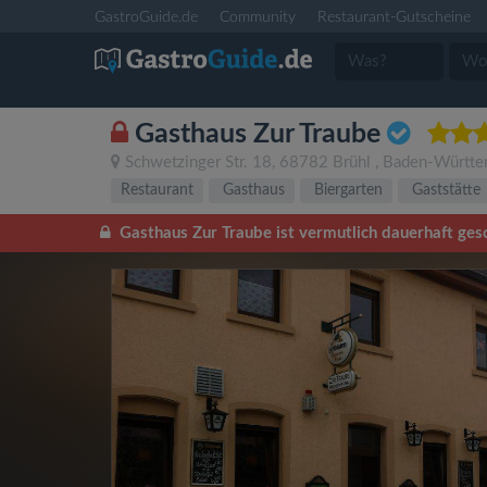
GastroGuide.de
Community
Restaurant-Gutscheine
Gasthaus Zur Traube
Schwetzinger Str. 18
,
68782
Brühl
,
Baden-Württe
Restaurant
Gasthaus
Biergarten
Gaststätte
Gasthaus Zur Traube ist vermutlich dauerhaft ges