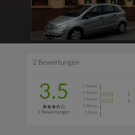
2 Bewertungen
3.5
5
Sterne
4
Sterne
1
3
Sterne
1
2
Sterne
2
Bewertungen
1
Stern