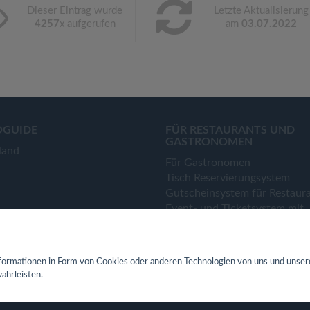
Dieser Eintrag wurde
Letzte Aktualisierung
4257
x aufgerufen
am
03.07.2022
OGUIDE
FÜR RESTAURANTS UND
GASTRONOMEN
land
Für Gastronomen
Tisch Reservierungsystem
Gutscheinsystem für Restaur
Event- und Ticketsystem mit
Ticketverkauf
Bestellsystem Lieferung und
TakeAway
ormationen in Form von Cookies oder anderen Technologien von uns und unser
Webseiten für Restaurant
ährleisten.
Eigene App für Restaurant