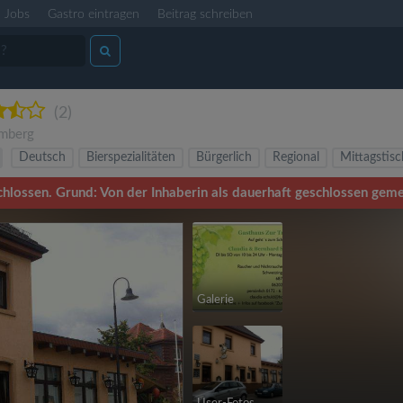
Jobs
Gastro eintragen
Beitrag schreiben
(2)
mberg
Deutsch
Bierspezialitäten
Bürgerlich
Regional
Mittagstisc
chlossen. Grund: Von der Inhaberin als dauerhaft geschlossen geme
Galerie