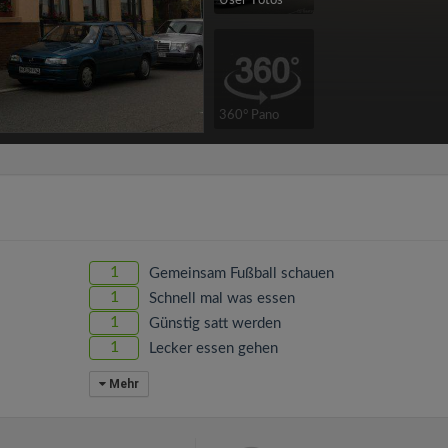
User-Fotos
360° Pano
1
Gemeinsam Fußball schauen
1
Schnell mal was essen
1
Günstig satt werden
1
Lecker essen gehen
Mehr