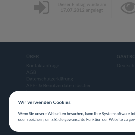
Dieser Eintrag wurde am
17.07.2012
angelegt
ÜBER
GASTR
Kontaktanfrage
Deutsch
AGB
Datenschutzerklärung
APP- & Benutzerdaten löschen
Impressum
Wir verwenden Cookies
Wenn Sie unsere Webseiten besuchen, kann Ihre Systemsoftware Inf
oder speichern, um z.B. die gewünschte Funktion der Website zu gew