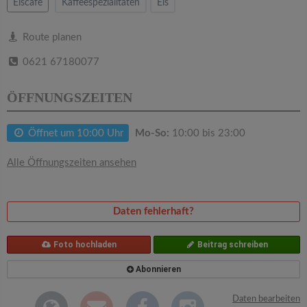
v
Eiscafe
Kaffeespezialitäten
Eis
i
Route planen
0621 67180077
g
ÖFFNUNGSZEITEN
a
Öffnet um 10:00 Uhr
Mo-So:
10:00 bis 23:00
t
Alle Öffnungszeiten ansehen
i
Daten fehlerhaft?
o
Foto hochladen
Beitrag schreiben
n
Abonnieren
Daten bearbeiten