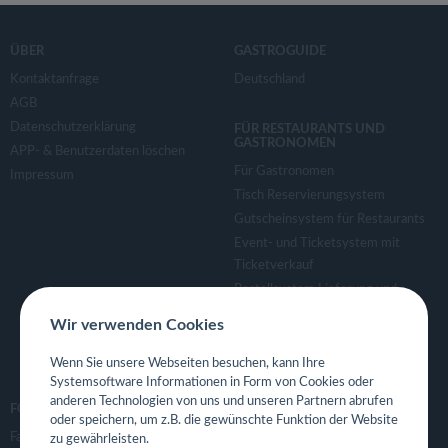
ÜBER
GASTROGUIDE
Kontaktanfrage
Deutschland
AGB
Datenschutzerklärung
FÜR RESTAURANTS UND
GASTRONOMEN
APP- & Benutzerdaten löschen
Für Gastronomen
Impressum
Tisch Reservierungsystem
Gutscheinsystem für Restaurants
Event- und Ticketsystem mit
Ticketverkauf
Bestellsystem Lieferung und
TakeAway
Wir verwenden Cookies
Webseiten für Restaurant
Eigene App für Restaurant
Wenn Sie unsere Webseiten besuchen, kann Ihre
Systemsoftware Informationen in Form von Cookies oder
anderen Technologien von uns und unseren Partnern abrufen
FOLGE UNS
oder speichern, um z.B. die gewünschte Funktion der Website
Facebook
zu gewährleisten.