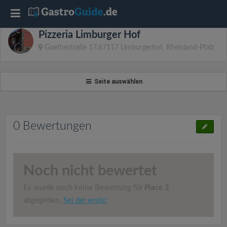
T
Pizzeria Limburger Hof
o
Goethestraße 17,67117 Limburgerhof, Rheinland-Pfalz
g
Seite auswählen
g
l
0 Bewertungen
e
Noch nicht bewertet
n
Es wurde noch keine Bewertung für
Place 2
a
abgegeben.
Sei der erste!