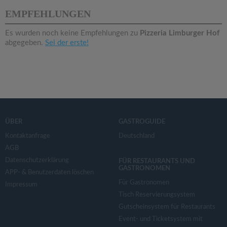
v
EMPFEHLUNGEN
i
Es wurden noch keine Empfehlungen zu
Pizzeria Limburger Hof
abgegeben.
Sei der erste!
g
a
t
ÜBER
GASTROGUIDE
i
Kontaktanfrage
Deutschland
AGB
Datenschutzerklärung
o
FÜR RESTAURANTS UND
GASTRONOMEN
APP- & Benutzerdaten löschen
Für Gastronomen
Impressum
n
Tisch Reservierungsystem
Gutscheinsystem für Restaurants
Event- und Ticketsystem mit