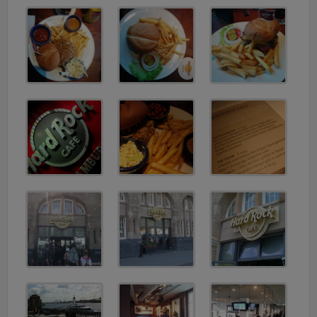
v
i
g
a
t
i
o
n