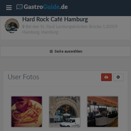
T
Hard Rock Café Hamburg
o
Bei den St. Pauli Landungsbrücken Brücke 5,20359
Hamburg, Hamburg
g
Seite auswählen
g
l
User Fotos
e
n
a