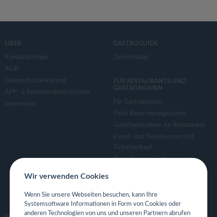
ÜBER
GASTROGUIDE
Kontaktanfrage
Deutschland
AGB
Datenschutzerklärung
FÜR RESTAURANTS UND
GASTRONOMEN
APP- & Benutzerdaten löschen
Für Gastronomen
Impressum
Tisch Reservierungsystem
Gutscheinsystem für Restaurants
Event- und Ticketsystem mit
Ticketverkauf
Bestellsystem Lieferung und
TakeAway
Wir verwenden Cookies
Webseiten für Restaurant
Eigene App für Restaurant
Wenn Sie unsere Webseiten besuchen, kann Ihre
Systemsoftware Informationen in Form von Cookies oder
anderen Technologien von uns und unseren Partnern abrufen