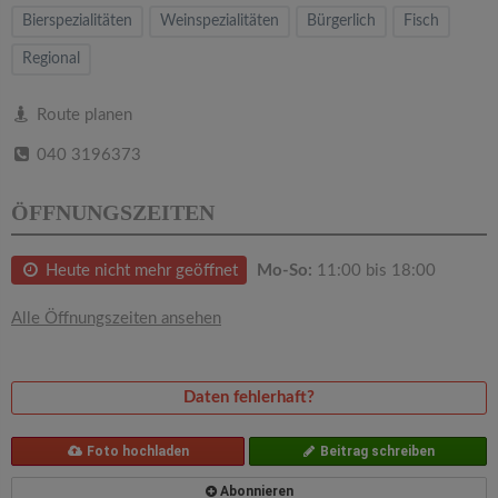
v
Bierspezialitäten
Weinspezialitäten
Bürgerlich
Fisch
Regional
i
Route planen
g
040 3196373
a
ÖFFNUNGSZEITEN
t
Heute nicht mehr geöffnet
Mo-So:
11:00 bis 18:00
i
Alle Öffnungszeiten ansehen
o
Daten fehlerhaft?
n
Foto hochladen
Beitrag schreiben
Abonnieren