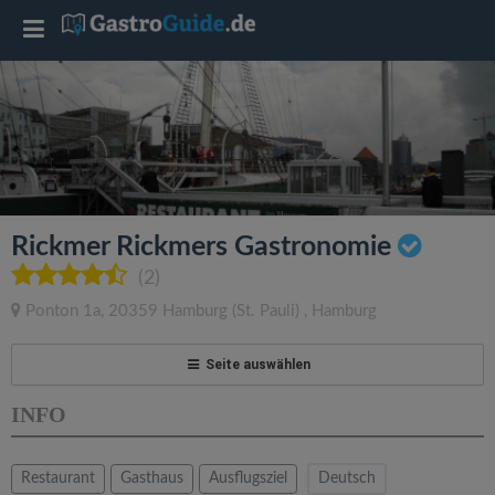
T
o
g
g
Rickmer Rickmers Gastronomie
l
(2)
Ponton 1a
,
20359
Hamburg
(St. Pauli)
,
Hamburg
e
Seite auswählen
n
INFO
a
Restaurant
Gasthaus
Ausflugsziel
Deutsch