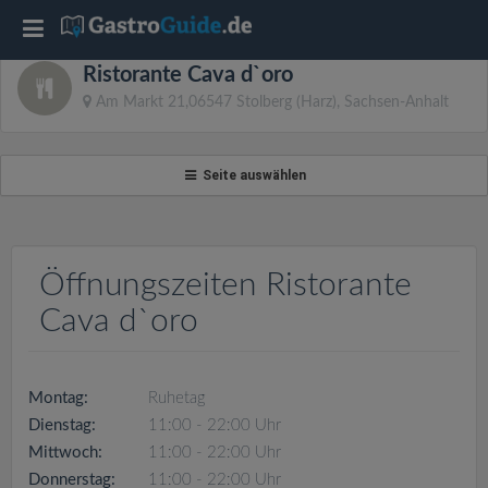
T
Ristorante Cava d`oro
o
Am Markt 21,06547 Stolberg (Harz), Sachsen-Anhalt
g
Seite auswählen
g
l
Öffnungszeiten Ristorante
Cava d`oro
e
n
Montag:
Ruhetag
Dienstag:
11:00 - 22:00 Uhr
a
Mittwoch:
11:00 - 22:00 Uhr
Donnerstag:
11:00 - 22:00 Uhr