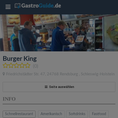
T
o
g
g
Burger King
l
(0)
Friedrichstädter Str. 47
,
24768
Rendsburg
,
Schleswig-Holstein
e
Seite auswählen
n
INFO
a
Schnellrestaurant
Amerikanisch
Softdrinks
Fastfood