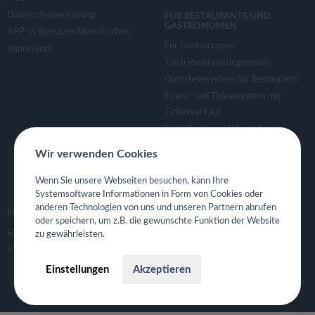
Datenschutzerklärung
FÜR RESTAURANTS UND
GASTRONOMEN
APP- & Benutzerdaten löschen
Für Gastronomen
Impressum
Tisch Reservierungsystem
Gutscheinsystem für Restaurants
Event- und Ticketsystem mit
Ticketverkauf
Bestellsystem Lieferung und
TakeAway
Wir verwenden Cookies
Webseiten für Restaurant
Eigene App für Restaurant
Wenn Sie unsere Webseiten besuchen, kann Ihre
Systemsoftware Informationen in Form von Cookies oder
anderen Technologien von uns und unseren Partnern abrufen
FOLGE UNS
oder speichern, um z.B. die gewünschte Funktion der Website
Facebook
zu gewährleisten.
Instagram
Einstellungen
Akzeptieren