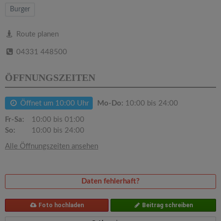
v
Burger
i
Route planen
04331 448500
g
ÖFFNUNGSZEITEN
a
Öffnet um 10:00 Uhr
Mo-Do:
10:00 bis 24:00
t
Fr-Sa:
10:00 bis 01:00
So:
10:00 bis 24:00
i
Alle Öffnungszeiten ansehen
o
Daten fehlerhaft?
n
Foto hochladen
Beitrag schreiben