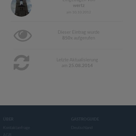
wertz
am 10.10.2012
Dieser Eintrag wurde
850
x aufgerufen
Letzte Aktualisierung
am
25.08.2014
ÜBER
GASTROGUIDE
Kontaktanfrage
Deutschland
AGB