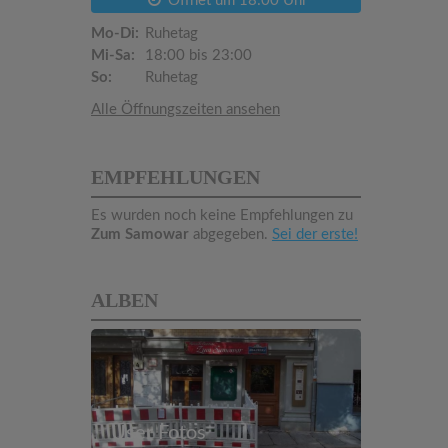
Öffnet um 18:00 Uhr
Mo-Di:
Ruhetag
Mi-Sa:
18:00 bis 23:00
So:
Ruhetag
Alle Öffnungszeiten ansehen
EMPFEHLUNGEN
Es wurden noch keine Empfehlungen zu
Zum Samowar
abgegeben.
Sei der erste!
ALBEN
User Fotos