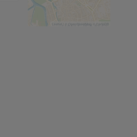
Leaflet
| ©
OpenStreetMap
©
CartoDB