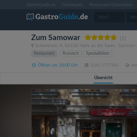
GastroGuide.de
Community
Restaurant-Gutscheine
Zum Samowar
(1)
Scharrenstr. 4
,
06108
Halle an der Saale
,
Sachsen-
Restaurant
Russisch
Spezialitäten
Öffnet um 18:00 Uhr
0345 1717945
ww
Übersicht