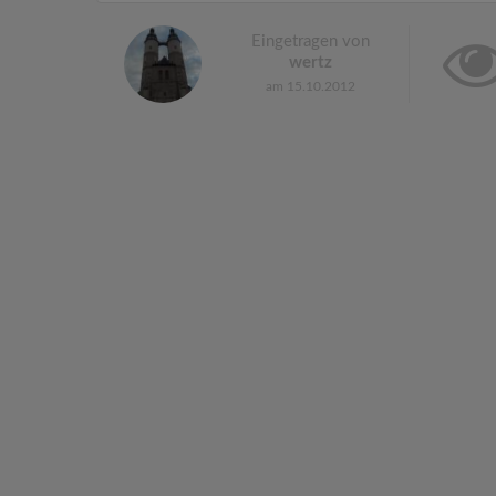
Eingetragen von
wertz
am 15.10.2012