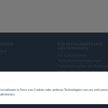
OGUIDE
FÜR RESTAURANTS UND
GASTRONOMEN
land
Für Gastronomen
Tisch Reservierungsystem
Gutscheinsystem für Restaur
Event- und Ticketsystem mit
Ticketverkauf
Bestellsystem Lieferung und
TakeAway
ormationen in Form von Cookies oder anderen Technologien von uns und unser
Webseiten für Restaurant
ährleisten.
Eigene App für Restaurant