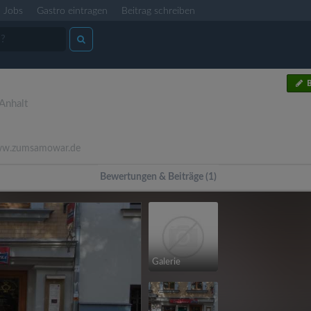
Jobs
Gastro eintragen
Beitrag schreiben
B
Anhalt
w.zumsamowar.de
Bewertungen & Beiträge (1)
Galerie