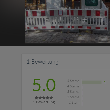
1 Bewertung
5.0
5
Sterne
1
4
Sterne
3
Sterne
2
Sterne
1
Bewertung
1
Stern