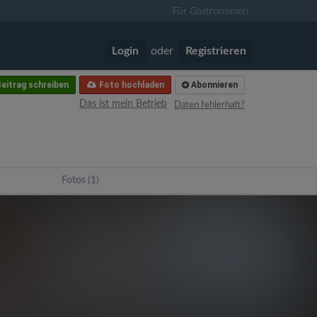
Für Gastronomen
Login
oder
Registrieren
eitrag schreiben
Foto hochladen
Abonnieren
Das ist mein Betrieb
Daten fehlerhaft?
Fotos (1)