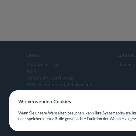
ÜBER
GASTR
Kontaktanfrage
Deutsch
AGB
Datenschutzerklärung
APP- & Benutzerdaten löschen
Impressum
Wir verwenden Cookies
Wenn Sie unsere Webseiten besuchen, kann Ihre Systemsoftware Inf
oder speichern, um z.B. die gewünschte Funktion der Website zu gew