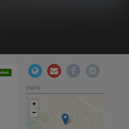
eiben
INFO
+
−