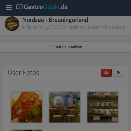
T
Nordsee · Breuningerland
o
Tilsiter Str. 15,71065 Sindelfingen, Baden-Württemberg
g
Seite auswählen
g
l
User Fotos
e
n
a