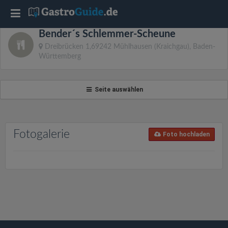
T
Bender´s Schlemmer-Scheune
o
Dreibrücken 1,69242 Mühlhausen (Kraichgau), Baden-
Württemberg
g
Seite auswählen
g
l
Fotogalerie
Foto hochladen
e
n
a