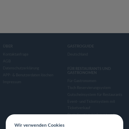
ÜBER
GASTROGUIDE
Kontaktanfrage
Deutschland
AGB
Datenschutzerklärung
FÜR RESTAURANTS UND
GASTRONOMEN
APP- & Benutzerdaten löschen
Für Gastronomen
Impressum
Tisch Reservierungsystem
Gutscheinsystem für Restaurants
Event- und Ticketsystem mit
Ticketverkauf
Bestellsystem Lieferung und
TakeAway
Wir verwenden Cookies
Webseiten für Restaurant