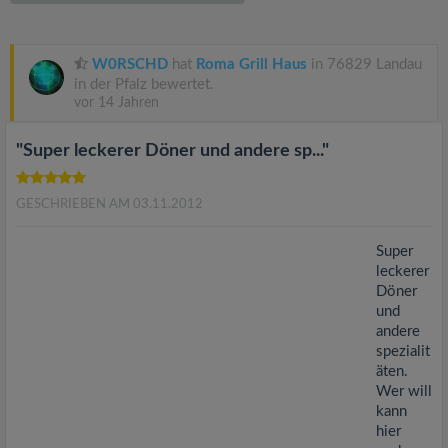
v
i
W0RSCHD
hat
Roma Grill Haus
in 76829 Landau
in der Pfalz bewertet.
vor 14 Jahren
g
"Super leckerer Döner und andere sp..."
a
GESCHRIEBEN AM 03.11.2012
t
Super
i
leckerer
Döner
und
o
andere
spezialit
n
äten.
Wer will
kann
hier