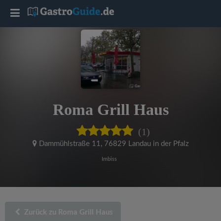
T
o
g
g
Roma Grill Haus
l
(1)
e
Dammühlstraße 11
,
76829 Landau in der Pfalz
Imbiss
n
a
Zurück zu Roma Grill Haus