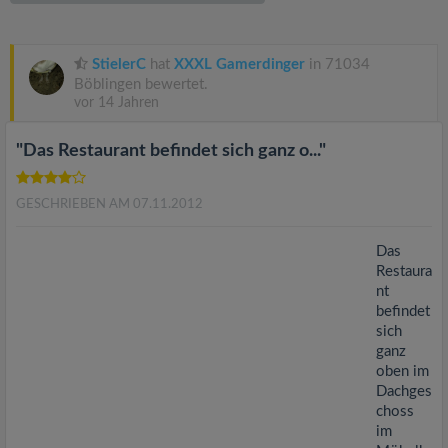
v
i
StielerC
hat
XXXL Gamerdinger
in 71034
Böblingen bewertet.
vor 14 Jahren
g
"Das Restaurant befindet sich ganz o..."
a
GESCHRIEBEN AM 07.11.2012
t
Das
i
Restaura
nt
befindet
o
sich
ganz
n
oben im
Dachges
choss
im