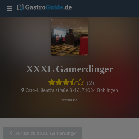
T
o
g
g
XXXL Gamerdinger
l
(2)
e
Otto-Lilienthalstraße 8-16
,
71034 Böblingen
Restaurant
n
a
Zurück zu XXXL Gamerdinger