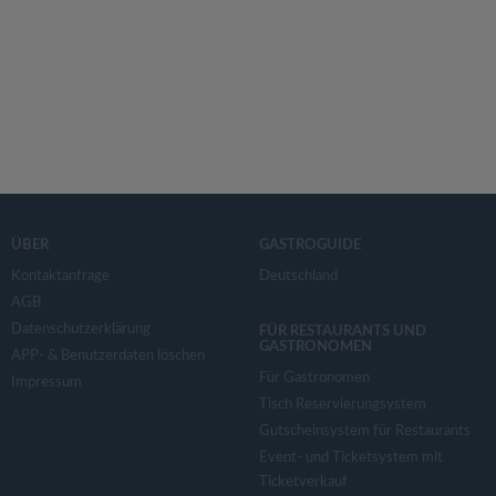
ÜBER
GASTROGUIDE
Kontaktanfrage
Deutschland
AGB
Datenschutzerklärung
FÜR RESTAURANTS UND
GASTRONOMEN
APP- & Benutzerdaten löschen
Für Gastronomen
Impressum
Tisch Reservierungsystem
Gutscheinsystem für Restaurants
Event- und Ticketsystem mit
Ticketverkauf