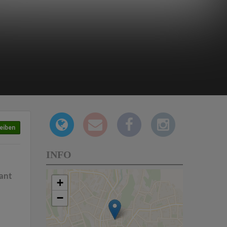
eiben
INFO
ant
+
−