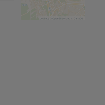
Leaflet
| ©
OpenStreetMap
©
CartoDB