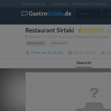
GastroGuide.de
Community
Restaurant-Gutscheine
Restaurant Sirtaki
(1
Altmarkt 7
,
08209
Auerbach/Vogtland
(Kernstadt)
Restaurant
Griechisch
Öffnet um 11:30 Uhr
03744 210851
www
Übersicht