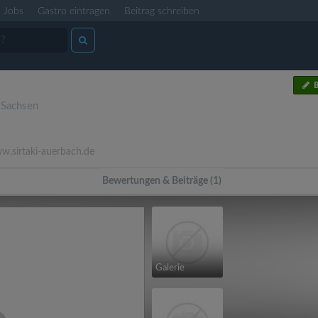
Jobs
Gastro eintragen
Beitrag schreiben
B
)
,
Sachsen
.sirtaki-auerbach.de
Bewertungen & Beiträge (1)
Galerie