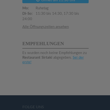
Öffnet um 11:30 Uhr
Mo:
Ruhetag
Di-So:
11:30 bis 14:30, 17:30 bis
24:00
Alle Öffnungszeiten ansehen
EMPFEHLUNGEN
Es wurden noch keine Empfehlungen zu
Restaurant Sirtaki
abgegeben.
Sei der
erste!
FOLGE UNS