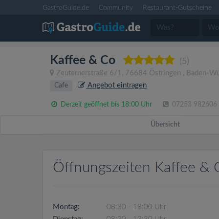
GastroGuide.de
Community
Restaurant-Gutscheine
Kaffee & Co
(5)
Zeuternerstraße 6/1
,
76684
Östringen
,
Baden-Wü
Angebot eintragen
Cafe
Derzeit geöffnet bis 18:00 Uhr
07253 982606
Übersicht
Öffnungszeiten Kaffee & 
Montag:
08:30 - 18:00 Uhr