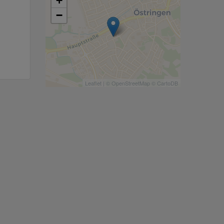
+
−
Leaflet
| ©
OpenStreetMap
©
CartoDB