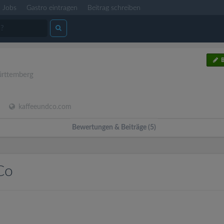
Jobs
Gastro eintragen
Beitrag schreiben
B
rttemberg
kaffeeundco.com
Bewertungen & Beiträge (5)
Co