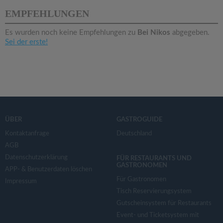
v
EMPFEHLUNGEN
i
Es wurden noch keine Empfehlungen zu
Bei Nikos
abgegeben.
Sei der erste!
g
a
t
ÜBER
GASTROGUIDE
i
Kontaktanfrage
Deutschland
AGB
Datenschutzerklärung
o
FÜR RESTAURANTS UND
GASTRONOMEN
APP- & Benutzerdaten löschen
Für Gastronomen
Impressum
n
Tisch Reservierungsystem
Gutscheinsystem für Restaurants
Event- und Ticketsystem mit