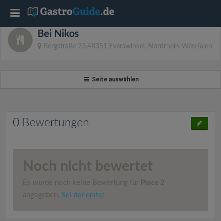
T
Bei Nikos
o
Bergstraße 23,48351 Everswinkel, Nordrhein-Westfalen
g
Seite auswählen
g
l
0 Bewertungen
e
Noch nicht bewertet
n
Es wurde noch keine Bewertung für
Place 2
a
abgegeben.
Sei der erste!