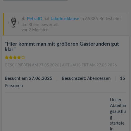
v
i
PetraIO
hat
Jakobusklause
in 65385 Rüdesheim
am Rhein bewertet.
vor 2 Monaten
g
"Hier kommt man mit größeren Gästerunden gut
a
klar"
t
GESCHRIEBEN AM 27.05.2026
| AKTUALISIERT AM 27.05.2026
i
Besucht am 27.06.2025
Besuchszeit:
Abendessen
15
Personen
o
Unser
Abteilun
n
gsausflu
g
startete
in