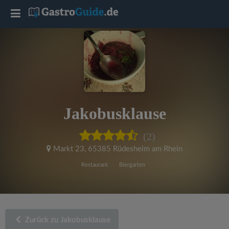
T
o
g
g
Jakobusklause
l
(2)
e
Markt 23
,
65385 Rüdesheim am Rhein
Restaurant
Biergarten
n
a
Zurück zu Jakobusklause