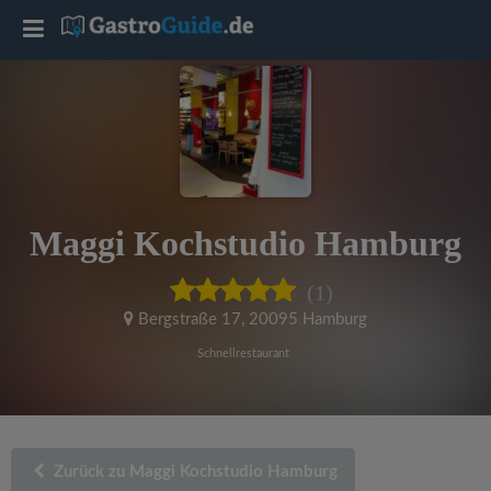
T
o
g
g
Maggi Kochstudio Hamburg
l
(1)
e
Bergstraße 17
,
20095 Hamburg
Schnellrestaurant
n
a
Zurück zu Maggi Kochstudio Hamburg