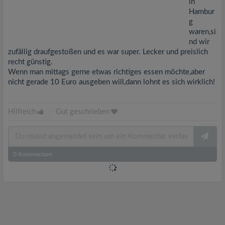
in
Hambur
g
waren,si
nd wir
zufällig draufgestoßen und es war super. Lecker und preislich
recht günstig.
Wenn man mittags gerne etwas richtiges essen möchte,aber
nicht gerade 10 Euro ausgeben will,dann lohnt es sich wirklich!
Hilfreich
|
Gut geschrieben
0
Kommentare