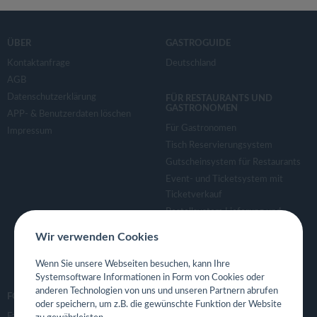
ÜBER
GASTROGUIDE
Kontaktanfrage
Deutschland
AGB
Datenschutzerklärung
FÜR RESTAURANTS UND
GASTRONOMEN
APP- & Benutzerdaten löschen
Für Gastronomen
Impressum
Tisch Reservierungsystem
Gutscheinsystem für Restaurants
Event- und Ticketsystem mit
Ticketverkauf
Bestellsystem Lieferung und
TakeAway
Wir verwenden Cookies
Webseiten für Restaurant
Eigene App für Restaurant
Wenn Sie unsere Webseiten besuchen, kann Ihre
Systemsoftware Informationen in Form von Cookies oder
anderen Technologien von uns und unseren Partnern abrufen
FOLGE UNS
oder speichern, um z.B. die gewünschte Funktion der Website
Facebook