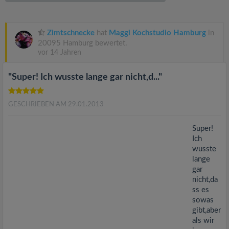
v
i
Zimtschnecke
hat
Maggi Kochstudio Hamburg
in
20095 Hamburg bewertet.
vor 14 Jahren
g
"Super! Ich wusste lange gar nicht,d..."
a
GESCHRIEBEN AM 29.01.2013
t
Super!
i
Ich
wusste
lange
o
gar
nicht,da
n
ss es
sowas
gibt,aber
als wir