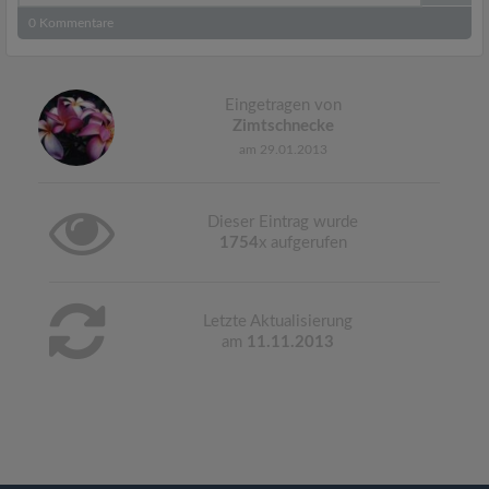
0
Kommentare
Eingetragen von
Zimtschnecke
am 29.01.2013
Dieser Eintrag wurde
1754
x aufgerufen
Letzte Aktualisierung
am
11.11.2013