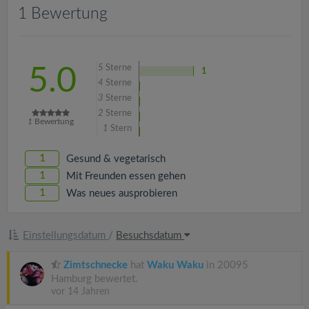
v
1 Bewertung
i
5
Sterne
5.0
1
g
4
Sterne
3
Sterne
a
2
Sterne
1
Bewertung
1
Stern
t
1
Gesund & vegetarisch
1
Mit Freunden essen gehen
i
1
Was neues ausprobieren
o
Einstellungsdatum
/
Besuchsdatum
n
Zimtschnecke
hat
Waku Waku
in 20095
Hamburg bewertet.
vor 14 Jahren