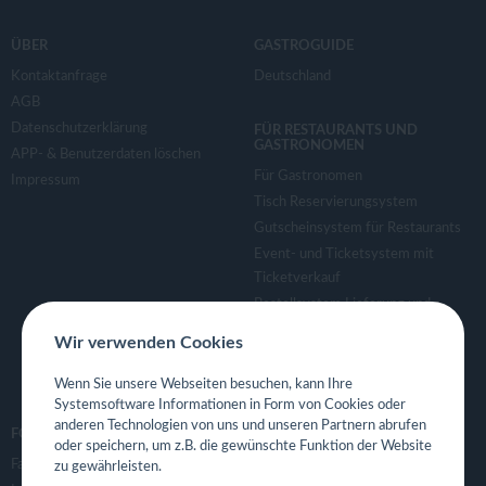
ÜBER
GASTROGUIDE
Kontaktanfrage
Deutschland
AGB
Datenschutzerklärung
FÜR RESTAURANTS UND
GASTRONOMEN
APP- & Benutzerdaten löschen
Für Gastronomen
Impressum
Tisch Reservierungsystem
Gutscheinsystem für Restaurants
Event- und Ticketsystem mit
Ticketverkauf
Bestellsystem Lieferung und
TakeAway
Wir verwenden Cookies
Webseiten für Restaurant
Eigene App für Restaurant
Wenn Sie unsere Webseiten besuchen, kann Ihre
Systemsoftware Informationen in Form von Cookies oder
anderen Technologien von uns und unseren Partnern abrufen
FOLGE UNS
oder speichern, um z.B. die gewünschte Funktion der Website
Facebook
zu gewährleisten.