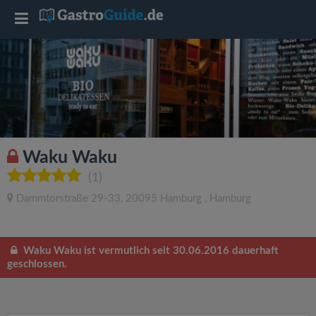
T
o
g
g
Waku Waku
l
(1)
Dammtorstraße 29-33
,
20095
Hamburg
,
Hamburg
e
n
Waku Waku ist vermutlich seit 30.06.2016 dauerhaft
geschlossen.
a