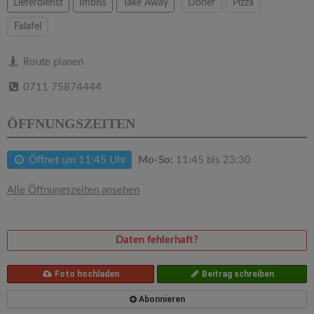
v
Lieferdienst
Imbiss
Take Away
Döner
Pizza
Falafel
i
Route planen
g
0711 75874444
a
ÖFFNUNGSZEITEN
t
Öffnet um 11:45 Uhr
Mo-So:
11:45 bis 23:30
i
Alle Öffnungszeiten ansehen
o
Daten fehlerhaft?
n
Foto hochladen
Beitrag schreiben
Abonnieren