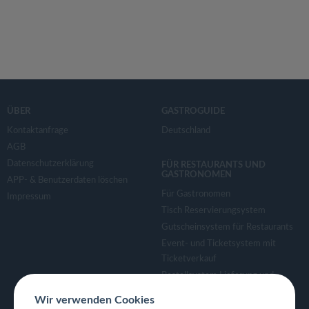
ÜBER
GASTROGUIDE
Kontaktanfrage
Deutschland
AGB
Datenschutzerklärung
FÜR RESTAURANTS UND
GASTRONOMEN
APP- & Benutzerdaten löschen
Für Gastronomen
Impressum
Tisch Reservierungsystem
Gutscheinsystem für Restaurants
Event- und Ticketsystem mit
Ticketverkauf
Bestellsystem Lieferung und
TakeAway
Wir verwenden Cookies
Webseiten für Restaurant