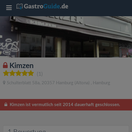
T
o
g
g
Kimzen
l
(1)
Schulterblatt 58a
,
20357
Hamburg
(Altona)
,
Hamburg
e
n
Kimzen ist vermutlich seit 2014 dauerhaft geschlossen.
a