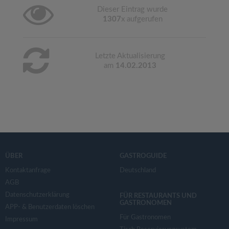
Dieser Eintrag wurde
1307
x aufgerufen
Letzte Aktualisierung
am
14.02.2013
ÜBER
GASTROGUIDE
Kontaktanfrage
Deutschland
AGB
Datenschutzerklärung
FÜR RESTAURANTS UND
GASTRONOMEN
APP- & Benutzerdaten löschen
Für Gastronomen
Impressum