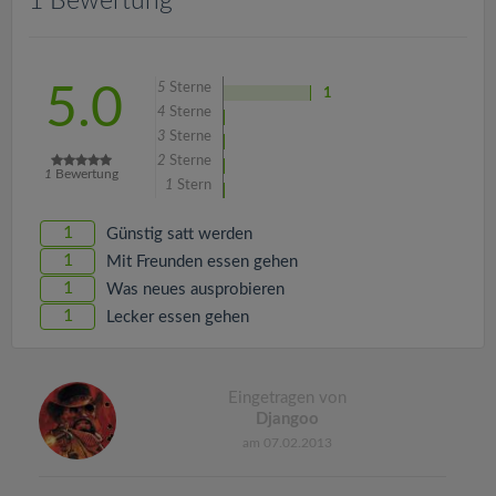
1 Bewertung
v
i
5
Sterne
5.0
1
4
Sterne
g
3
Sterne
2
Sterne
1
Bewertung
a
1
Stern
1
Günstig satt werden
t
1
Mit Freunden essen gehen
1
Was neues ausprobieren
i
1
Lecker essen gehen
o
Eingetragen von
n
Djangoo
am 07.02.2013