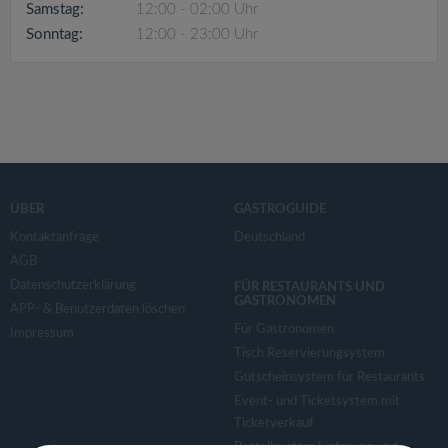
v
Samstag:
12:00 - 02:00 Uhr
Sonntag:
12:00 - 23:00 Uhr
i
g
a
ÜBER
GASTROGUIDE
t
Kontaktanfrage
Deutschland
AGB
i
Datenschutzerklärung
FÜR RESTAURANTS UND
GASTRONOMEN
APP- & Benutzerdaten löschen
o
Für Gastronomen
Impressum
Tisch Reservierungsystem
n
Gutscheinsystem für Restaurants
Event- und Ticketsystem mit
Ticketverkauf
Bestellsystem Lieferung und