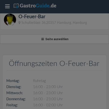
T
O-Feuer-Bar
o
Schulterblatt 36,20357 Hamburg, Hamburg
g
Seite auswählen
g
l
Öffnungszeiten O-Feuer-Bar
e
Montag:
Ruhetag
n
Dienstag:
16:00 - 23:00 Uhr
Mittwoch:
16:00 - 23:00 Uhr
a
Donnerstag:
16:00 - 23:00 Uhr
Freitag:
16:00 - 02:00 Uhr