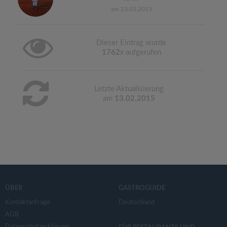
am 23.02.2013
Dieser Eintrag wurde
1762
x aufgerufen
Letzte Aktualisierung
am
13.02.2015
ÜBER
GASTROGUIDE
Kontaktanfrage
Deutschland
AGB
Datenschutzerklärung