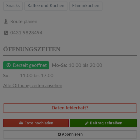
v
Snacks
Kaffee und Kuchen
Flammkuchen
i
Route planen
0431 9828494
g
ÖFFNUNGSZEITEN
a
Derzeit geöffnet
Mo-Sa:
10:00 bis 20:00
t
So:
11:00 bis 17:00
i
Alle Öffnungszeiten ansehen
o
Daten fehlerhaft?
n
Foto hochladen
Beitrag schreiben
Abonnieren