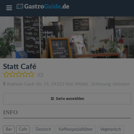
T
o
g
g
Statt Café
l
(0)
Andreas-Gayk-Str. 31
,
24103
Kiel
(Mitte)
,
Schleswig-Holstein
e
Seite auswählen
n
INFO
a
Bar
Cafe
Deutsch
Kaffeespezialitäten
Vegetarisch