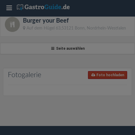
T
Burger your Beef
o
Auf dem Hügel 63,53121 Bonn, Nordrhein-Westfalen
g
Seite auswählen
g
l
Fotogalerie
Foto hochladen
e
n
a