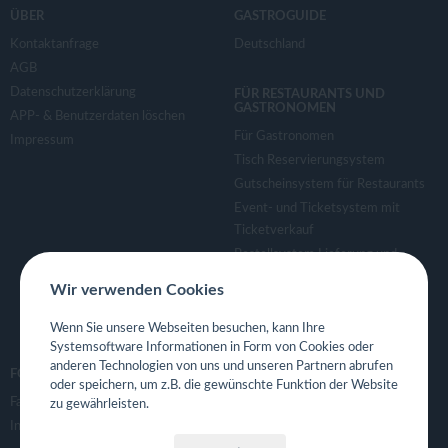
v
ÜBER
GASTROGUIDE
Kontaktanfrage
Deutschland
i
AGB
Datenschutzerklärung
FÜR RESTAURANTS UND
g
GASTRONOMEN
APP- & Benutzerdaten löschen
Für Gastronomen
Impressum
a
Tisch Reservierungsystem
Gutscheinsystem für Restaurants
Event- und Ticketsystem mit
t
Ticketverkauf
Bestellsystem Lieferung und
i
TakeAway
Wir verwenden Cookies
Webseiten für Restaurant
o
Eigene App für Restaurant
Wenn Sie unsere Webseiten besuchen, kann Ihre
Systemsoftware Informationen in Form von Cookies oder
anderen Technologien von uns und unseren Partnern abrufen
n
FOLGE UNS
oder speichern, um z.B. die gewünschte Funktion der Website
Facebook
zu gewährleisten.
Instagram