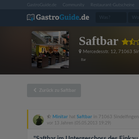
GastroGuide.de
Community
Restaurant-Gutscheine
Saftbar
Mercedesstr. 12
,
71063 Sin
Bar
Zurück zu Saftbar
Minitar
hat
Saftbar
in 71063 Sindelfingen
vor 13 Jahren
(05.05.2013 19:29)
"Saftbar im Untergeschoss des Einkau..