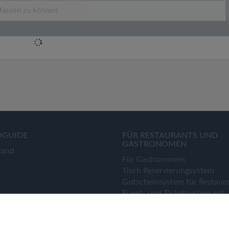
OGUIDE
FÜR RESTAURANTS UND
GASTRONOMEN
land
Für Gastronomen
Tisch Reservierungsystem
Gutscheinsystem für Restaur
Event- und Ticketsystem mit
Ticketverkauf
Bestellsystem Lieferung und
TakeAway