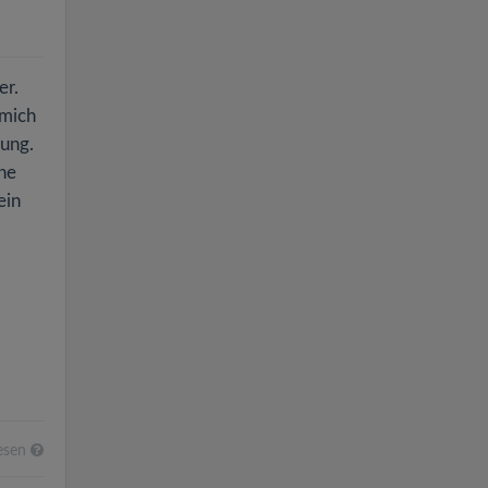
er.
 mich
tung.
rne
ein
esen