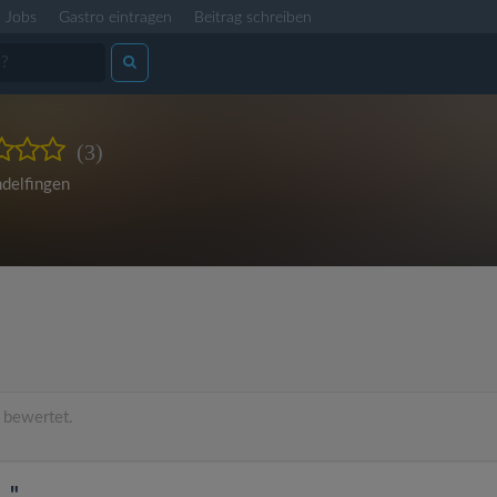
Jobs
Gastro eintragen
Beitrag schreiben
(3)
delfingen
 bewertet.
."