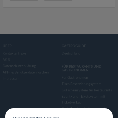
ÜBER
GASTROGUIDE
Kontaktanfrage
Deutschland
AGB
Datenschutzerklärung
FÜR RESTAURANTS UND
GASTRONOMEN
APP- & Benutzerdaten löschen
Für Gastronomen
Impressum
Tisch Reservierungsystem
Gutscheinsystem für Restaurants
Event- und Ticketsystem mit
Ticketverkauf
Bestellsystem Lieferung und
TakeAway