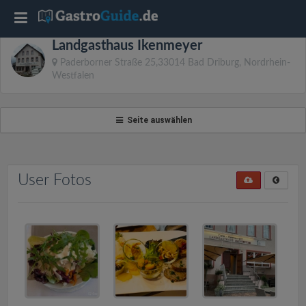
T
Landgasthaus Ikenmeyer
o
Paderborner Straße 25,33014 Bad Driburg, Nordrhein-
Westfalen
g
Seite auswählen
g
l
User Fotos
e
n
a