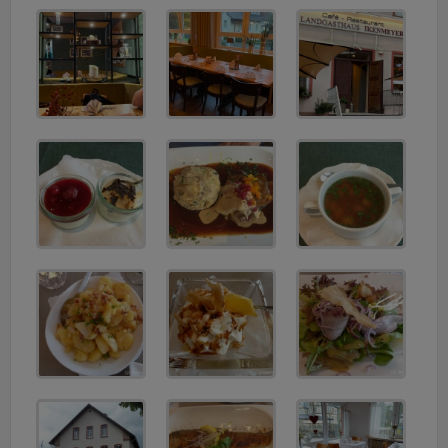
v
i
g
a
t
i
o
n