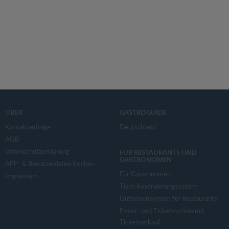
ÜBER
GASTROGUIDE
Kontaktanfrage
Deutschland
AGB
Datenschutzerklärung
FÜR RESTAURANTS UND
GASTRONOMEN
APP- & Benutzerdaten löschen
Für Gastronomen
Impressum
Tisch Reservierungsystem
Gutscheinsystem für Restaurants
Event- und Ticketsystem mit
Ticketverkauf