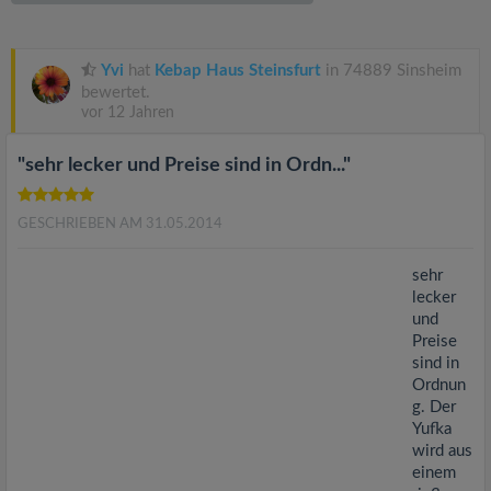
v
i
Yvi
hat
Kebap Haus Steinsfurt
in 74889 Sinsheim
bewertet.
vor 12 Jahren
g
"sehr lecker und Preise sind in Ordn..."
a
GESCHRIEBEN AM 31.05.2014
t
sehr
i
lecker
und
Preise
o
sind in
Ordnun
n
g. Der
Yufka
wird aus
einem