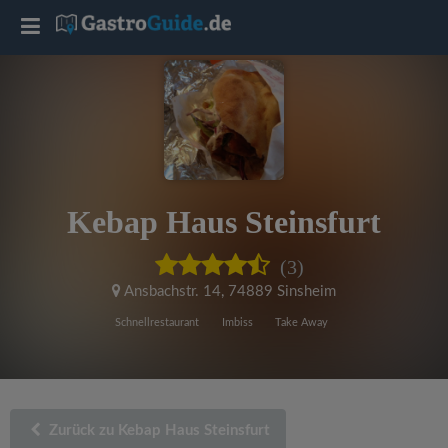
T
o
g
g
Kebap Haus Steinsfurt
l
(3)
e
Ansbachstr. 14
,
74889 Sinsheim
Schnellrestaurant
Imbiss
Take Away
n
a
Zurück zu Kebap Haus Steinsfurt