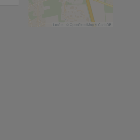
Leaflet
| ©
OpenStreetMap
©
CartoDB