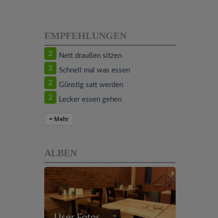
EMPFEHLUNGEN
2
Nett draußen sitzen
2
Schnell mal was essen
2
Günstig satt werden
2
Lecker essen gehen
Mehr
ALBEN
User Fotos