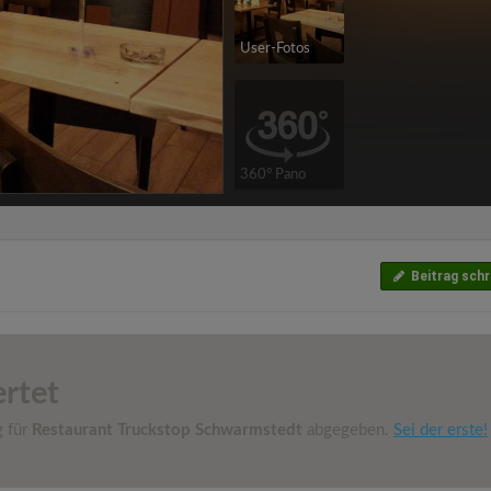
User-Fotos
360° Pano
Beitrag schr
rtet
g für
Restaurant Truckstop Schwarmstedt
abgegeben.
Sei der erste!