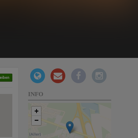
eiben
INFO
+
−