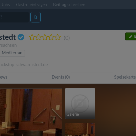
Jobs
Gastro eintragen
Beitrag schreiben
stedt
B
(0)
rsachsen
Mediterran
uckstop-schwarmstedt.de
ews
Events (0)
Speisekarte
Galerie