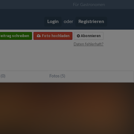
Für Gastronomen
Login
oder
Registrieren
eitrag schreiben
Foto hochladen
Abonnieren
Daten fehlerhaft?
 (0)
Fotos (5)