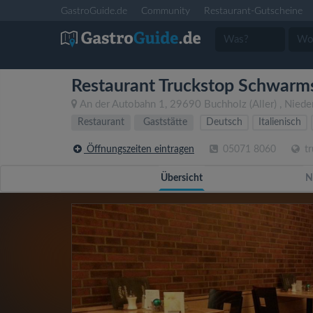
GastroGuide.de
Community
Restaurant-Gutscheine
Restaurant Truckstop Schwarm
An der Autobahn 1
,
29690
Buchholz (Aller)
,
Niede
Restaurant
Gaststätte
Deutsch
Italienisch
Öffnungszeiten eintragen
05071 8060
tr
Übersicht
N