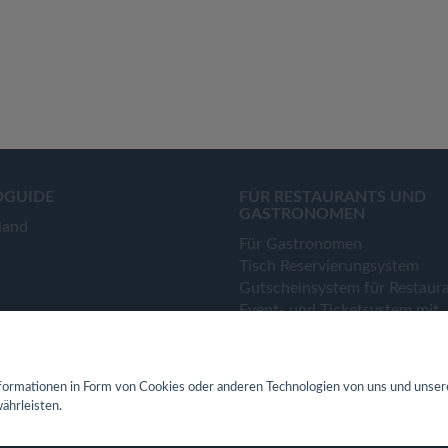
OGUIDE
FÜR RESTAURANTS UND
GASTRONOMEN
land
Für Gastronomen
Tisch Reservierungsystem
Gutscheinsystem für Restaur
Event- und Ticketsystem mit
Ticketverkauf
Bestellsystem Lieferung und
TakeAway
ormationen in Form von Cookies oder anderen Technologien von uns und unser
Webseiten für Restaurant
ährleisten.
Eigene App für Restaurant