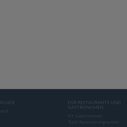
OGUIDE
FÜR RESTAURANTS UND
GASTRONOMEN
land
Für Gastronomen
Tisch Reservierungsystem