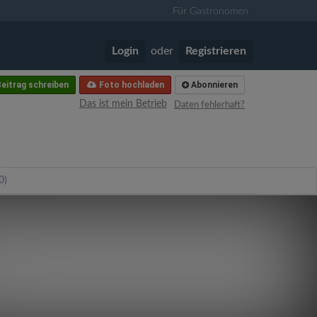
Für Gastronomen
Login
oder
Registrieren
eitrag schreiben
Foto hochladen
Abonnieren
Das ist mein Betrieb
Daten fehlerhaft?
0)