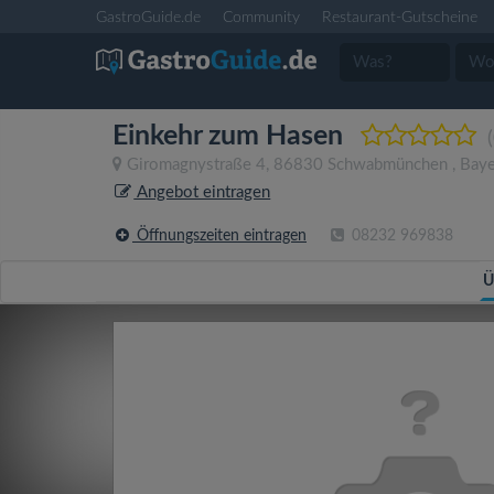
GastroGuide.de
Community
Restaurant-Gutscheine
Einkehr zum Hasen
Giromagnystraße 4
,
86830
Schwabmünchen
,
Baye
Angebot eintragen
Öffnungszeiten eintragen
08232 969838
Ü