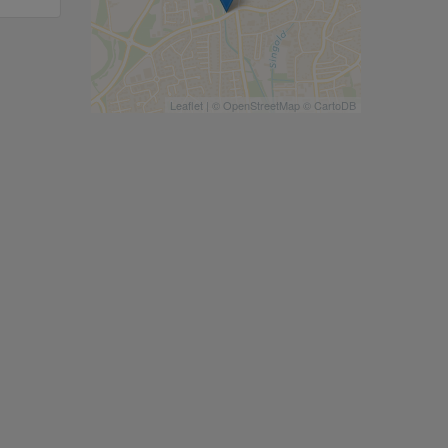
Leaflet
| ©
OpenStreetMap
©
CartoDB