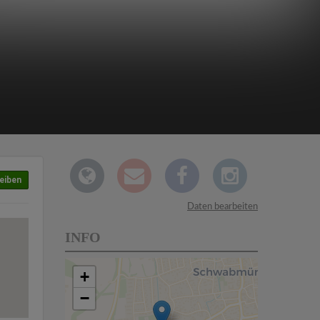
eiben
Daten bearbeiten
INFO
+
−