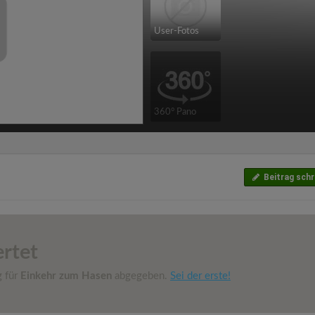
User-Fotos
360° Pano
Beitrag schr
rtet
g für
Einkehr zum Hasen
abgegeben.
Sei der erste!