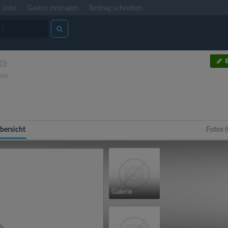
Jobs
Gastro eintragen
Beitrag schreiben
B
(0)
rn
bersicht
Fotos (
Galerie