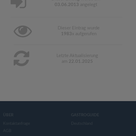
03.06.2013
angelegt
Dieser Eintrag wurde
1983
x aufgerufen
Letzte Aktualisierung
am
22.01.2025
ÜBER
GASTROGUIDE
Kontaktanfrage
Deutschland
AGB