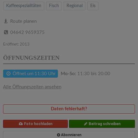
v
Kaffeespezialitäten
Fisch
Regional
Eis
i
Route planen
04642 9659375
g
Eröffnet: 2013
a
ÖFFNUNGSZEITEN
t
Öffnet um 11:30 Uhr
Mo-So:
11:30 bis 20:00
i
Alle Öffnungszeiten ansehen
o
Daten fehlerhaft?
n
Foto hochladen
Beitrag schreiben
Abonnieren