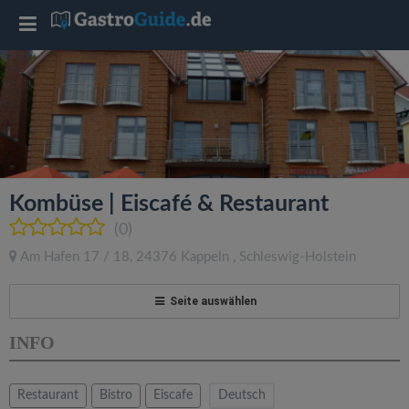
T
o
g
g
Kombüse | Eiscafé & Restaurant
l
(0)
Am Hafen 17 / 18
,
24376
Kappeln
,
Schleswig-Holstein
e
Seite auswählen
n
INFO
a
Restaurant
Bistro
Eiscafe
Deutsch