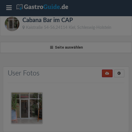
T
Cabana Bar im CAP
o
Kaistraße 54-56,24114 Kiel, Schleswig-Holstein
g
Seite auswählen
g
l
User Fotos
e
n
a