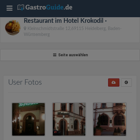
T
Restaurant im Hotel Krokodil ·
o
Kleinschmidtstraße 12,69115 Heidelberg, Baden-
Württemberg
g
Seite auswählen
g
l
User Fotos
e
n
a