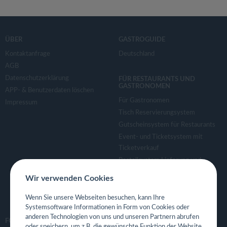
ÜBER
GASTROGUIDE
Kontaktanfrage
Deutschland
AGB
Datenschutzerklärung
FÜR RESTAURANTS UND
GASTRONOMEN
APP- & Benutzerdaten löschen
Für Gastronomen
Impressum
Tisch Reservierungsystem
Gutscheinsystem für Restaurants
Event- und Ticketsystem mit
Ticketverkauf
Bestellsystem Lieferung und
TakeAway
Wir verwenden Cookies
Webseiten für Restaurant
Eigene App für Restaurant
Wenn Sie unsere Webseiten besuchen, kann Ihre
Systemsoftware Informationen in Form von Cookies oder
anderen Technologien von uns und unseren Partnern abrufen
FOLGE UNS
oder speichern, um z.B. die gewünschte Funktion der Website