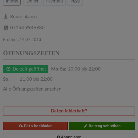
v
Imbiss
Döner
Fastfood
Pizza
i
Route planen
07153 9946980
g
Eröffnet: 14.07.2013
a
ÖFFNUNGSZEITEN
t
Derzeit geöffnet
Mo-Sa:
10:00 bis 22:00
So:
11:00 bis 22:00
i
Alle Öffnungszeiten ansehen
o
Daten fehlerhaft?
n
Foto hochladen
Beitrag schreiben
Abonnieren