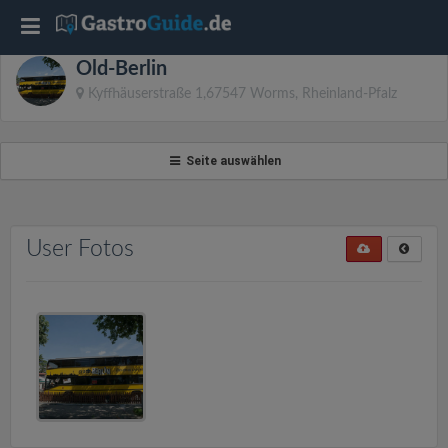
T
Old-Berlin
o
Kyffhäuserstraße 1,67547 Worms, Rheinland-Pfalz
g
Seite auswählen
g
l
User Fotos
e
n
a