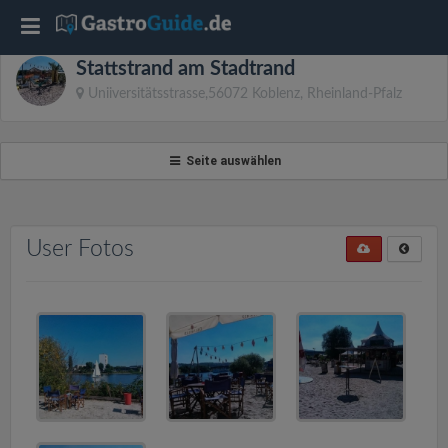
T
Stattstrand am Stadtrand
o
Uniiversitätsstrasse,56072 Koblenz, Rheinland-Pfalz
g
Seite auswählen
g
l
User Fotos
e
n
a