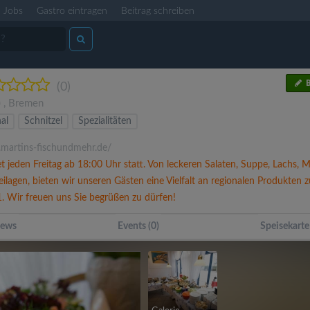
Jobs
Gastro eintragen
Beitrag schreiben
B
(0)
)
,
Bremen
al
Schnitzel
Spezialitäten
artins-fischundmehr.de/
et jeden Freitag ab 18:00 Uhr statt. Von leckeren Salaten, Suppe, Lachs, M
lagen, bieten wir unseren Gästen eine Vielfalt an regionalen Produkten z
1. Wir freuen uns Sie begrüßen zu dürfen!
ews
Events (0)
Speisekarte