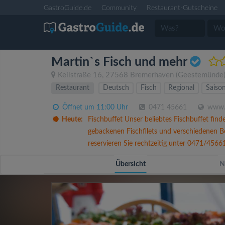
GastroGuide.de
Community
Restaurant-Gutscheine
Martin`s Fisch und mehr
Keilstraße 16
,
27568
Bremerhaven
(Geestemünde
Restaurant
Deutsch
Fisch
Regional
Saison
Öffnet um 11:00 Uhr
0471 45661
www.m
Heute:
Fischbuffet Unser beliebtes Fischbuffet find
gebackenen Fischfilets und verschiedenen Bei
reservieren Sie rechtzeitig unter 0471/4566
Übersicht
N