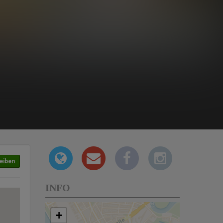
eiben
INFO
+