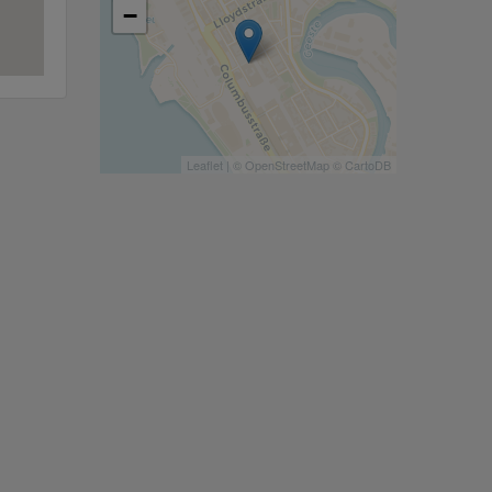
−
Leaflet
| ©
OpenStreetMap
©
CartoDB