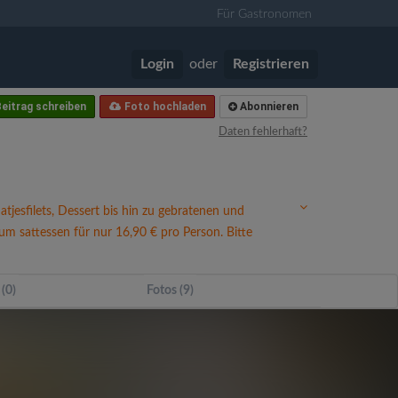
Für Gastronomen
Login
oder
Registrieren
eitrag schreiben
Foto hochladen
Abonnieren
Daten fehlerhaft?
atjesfilets, Dessert bis hin zu gebratenen und
um sattessen für nur 16,90 € pro Person. Bitte
 (0)
Fotos (9)