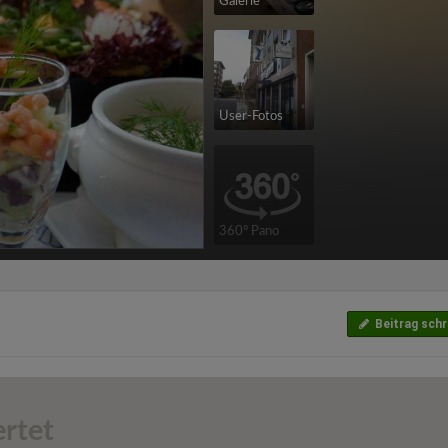
Galerie
User-Fotos
360° Pano
Beitrag schr
rtet