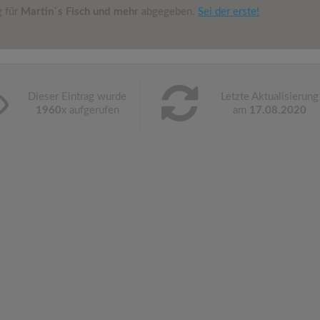
g für
Martin`s Fisch und mehr
abgegeben.
Sei der erste!
Dieser Eintrag wurde
Letzte Aktualisierung
1960
x aufgerufen
am
17.08.2020